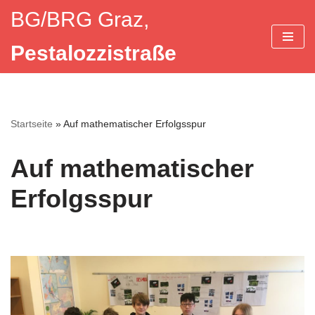
BG/BRG Graz,
Zum
Pestalozzistraße
Inhalt
springen
Startseite
»
Auf mathematischer Erfolgsspur
Auf mathematischer
Erfolgsspur