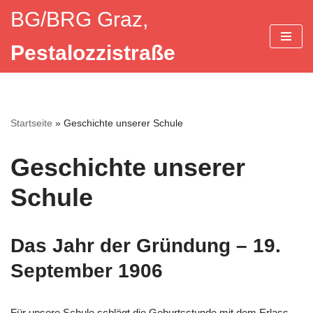
BG/BRG Graz,
Zum
Pestalozzistraße
Inhalt
springen
Startseite
»
Geschichte unserer Schule
Geschichte unserer
Schule
Das Jahr der Gründung – 19.
September 1906
Für unsere Schule schlägt die Geburtsstunde mit dem Erlass