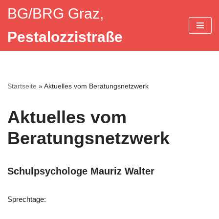
BG/BRG Graz,
Zum
Pestalozzistraße
Inhalt
springen
Startseite
»
Aktuelles vom Beratungsnetzwerk
Aktuelles vom
Beratungsnetzwerk
Schulpsychologe Mauriz Walter
Sprechtage: