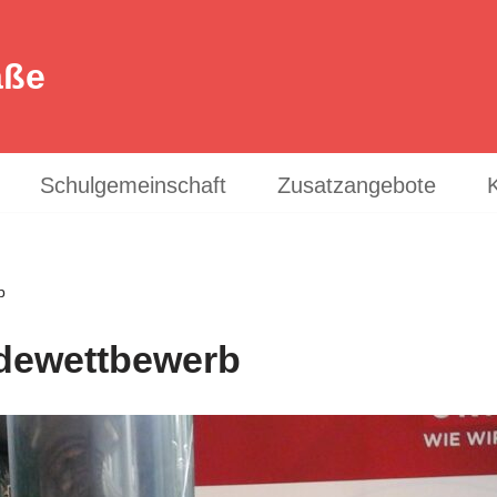
aße
Schulgemeinschaft
Zusatzangebote
b
edewettbewerb