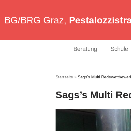
Zum
BG/BRG Graz,
Pestalozzistr
Inhalt
springen
Beratung
Schule
Startseite
»
Sags’s Multi Redewettbewer
Sags’s Multi R