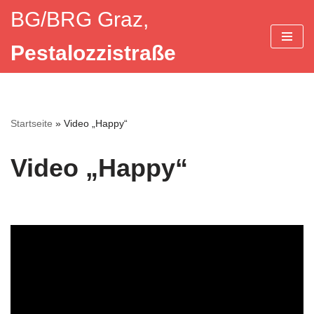
BG/BRG Graz,
Zum
Pestalozzistraße
Inhalt
springen
Startseite
»
Video „Happy“
Video „Happy“