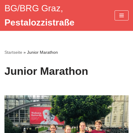
BG/BRG Graz,
Zum
Pestalozzistraße
Inhalt
springen
Startseite
»
Junior Marathon
Junior Marathon