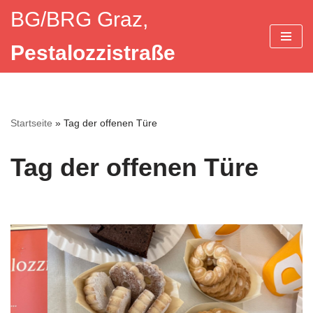
BG/BRG Graz,
Zum
Pestalozzistraße
Inhalt
springen
Startseite
»
Tag der offenen Türe
Tag der offenen Türe