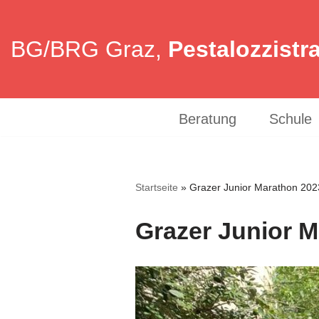
Zum
BG/BRG Graz,
Pestalozzistr
Inhalt
springen
Beratung
Schule
Startseite
»
Grazer Junior Marathon 202
Grazer Junior 