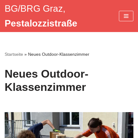
BG/BRG Graz,
Zum
Pestalozzistraße
Inhalt
springen
Startseite
»
Neues Outdoor-Klassenzimmer
Neues Outdoor-
Klassenzimmer