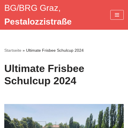
BG/BRG Graz,
Zum
Pestalozzistraße
Inhalt
springen
Startseite
»
Ultimate Frisbee Schulcup 2024
Ultimate Frisbee
Schulcup 2024