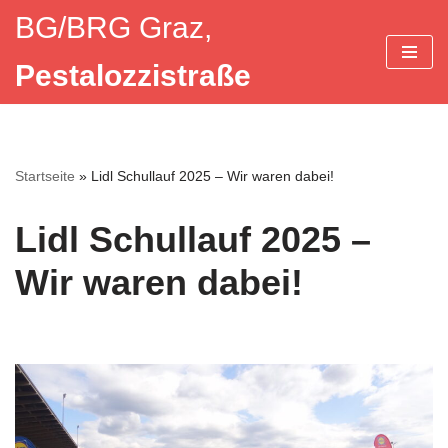
BG/BRG Graz,
Zum
Pestalozzistraße
Inhalt
springen
Startseite
»
Lidl Schullauf 2025 – Wir waren dabei!
Lidl Schullauf 2025 –
Wir waren dabei!