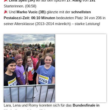
Lena Spes (3A)
lief auf den spitzen
17. Rang
von
191
Starterinnen. (06:58)
Und
Marko Vucic (3B)
glänzte mit der
schnellsten
Pestalozzi-Zeit: 06:10 Minuten
bedeuteten Platz 34 von 206 in
seiner Altersklasse (2013–2014 männlich) – starke Leistung!
Lara, Lena und Romy konnten sich für das
Bundesfinale in