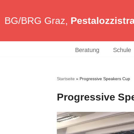
Zum
BG/BRG Graz,
Pestalozzistr
Inhalt
springen
Beratung
Schule
Startseite
»
Progressive Speakers Cup
Progressive Sp