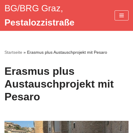
BG/BRG Graz,
Zum
Pestalozzistraße
Inhalt
springen
Startseite
»
Erasmus plus Austauschprojekt mit Pesaro
Erasmus plus
Austauschprojekt mit
Pesaro