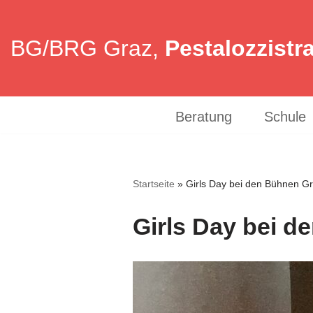
Zum
BG/BRG Graz,
Pestalozzistr
Inhalt
springen
Beratung
Schule
Startseite
»
Girls Day bei den Bühnen G
Girls Day bei d