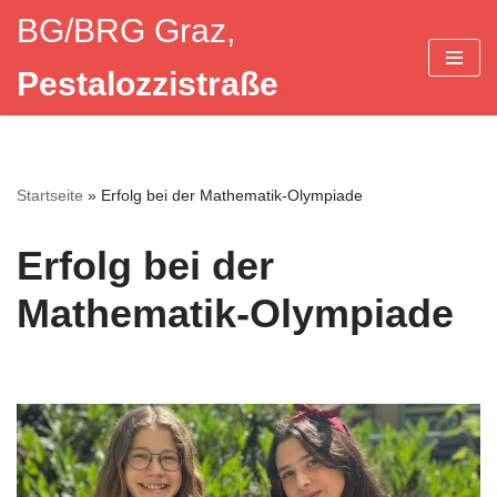
BG/BRG Graz,
Zum
Pestalozzistraße
Inhalt
springen
Startseite
»
Erfolg bei der Mathematik-Olympiade
Erfolg bei der
Mathematik-Olympiade