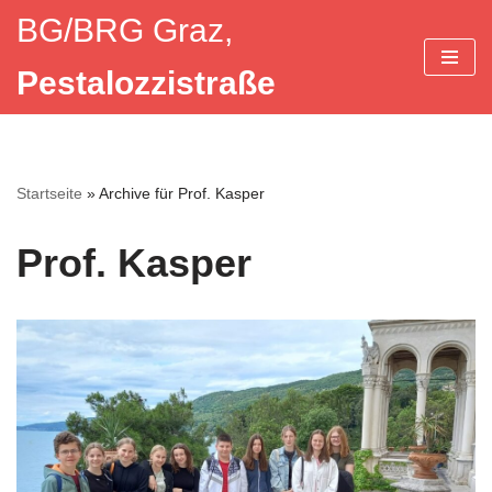
BG/BRG Graz,
Zum
Pestalozzistraße
Inhalt
springen
Startseite
»
Archive für Prof. Kasper
Prof. Kasper