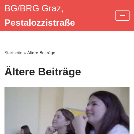
BG/BRG Graz,
Zum
Pestalozzistraße
Inhalt
springen
Startseite
»
Ältere Beiträge
Ältere Beiträge